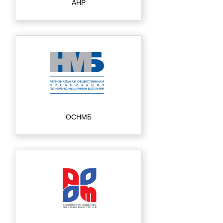
АНР
ОСНМБ