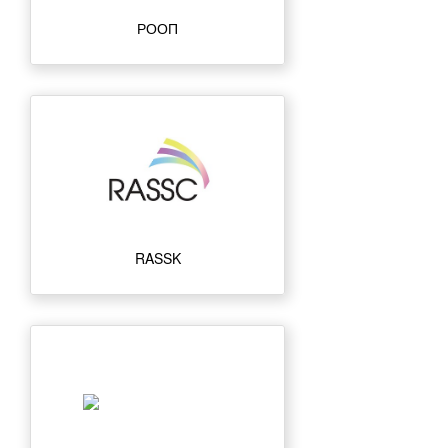
РООП
RASSK